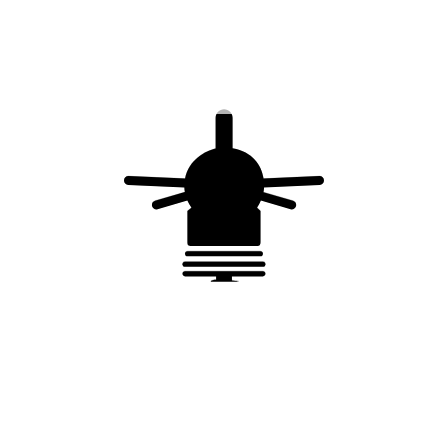
Report à distance
Cartouche Phase / Neutre : FP T1-440-25
(réf. 24135)
Déconnecteur + Fusibles : réf. 20021
Conformité
IEC 61643-11:2011
EN 61643-11:2012+A11:2018
Conformité CE
Processus qualité ISO 9001
Vous aimerez peut-être