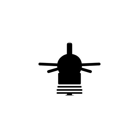
Report à distance
Cartouche Phase : FP T1F-275-25 (réf.
24120)
Cartouche Neutre : FP T1N-305-100 (réf.
24190)
Déconnecteur + Fusibles : réf. 20022
Conformité
IEC 61643-11:2011
EN 61643-11:2012+A11:2018
Conformité CE
Processus qualité ISO 9001