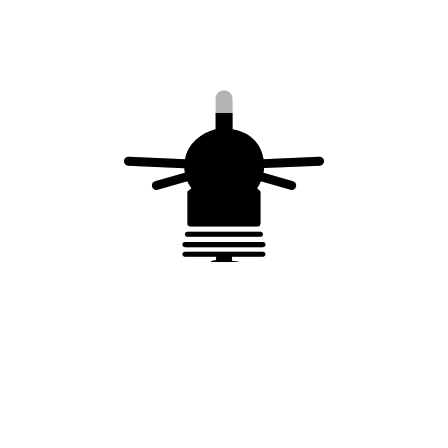
Vos données personnelles seront utilisées pour
vous accompagner au cours de votre visite du
site web, gérer l’accès à votre compte, et pour
d’autres raisons décrites dans notre
politique de
confidentialité
.
S’inscrire