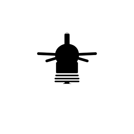
Cartouche Phase : FP T1F-275-25 (réf.
24120)
Cartouche Neutre : N/A
Déconnecteur + Fusibles : réf. 20020
Conformité
IEC 61643-11:2011
EN 61643-11:2012+A11:2018
Conformité CE
Processus qualité ISO 9001
Vous aimerez peut-être