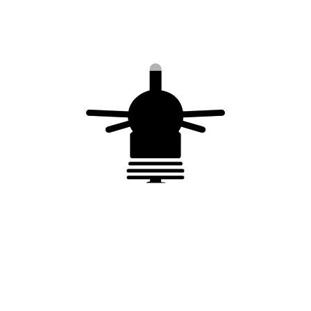
Pattes de fixation
Pattes de fixation à
universelles –
sceller – livrées par
livrées par 2 – pour
3 – pour support <
support < 4 m
8 m