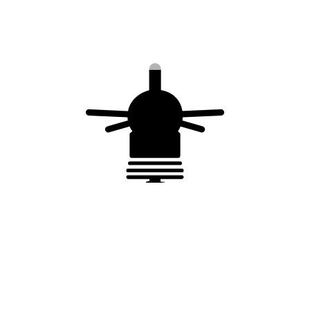
Pattes de fixation à
Pattes de fixation
sceller – livrées par
universelles –
2 – pour support <
livrées par 3 – pour
4 m
support < 8 m