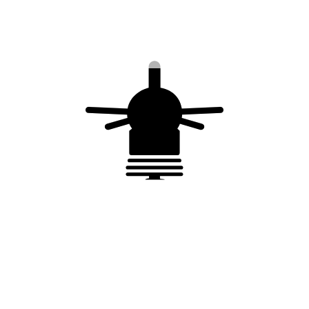
Pattes de fixation
Pattes de fixation
latérales sur
universelles –
élément rond –
livrées par 2 – pour
livrées par 3 – pour
support < 4 m
support < 8 m -
déport = 150 mm