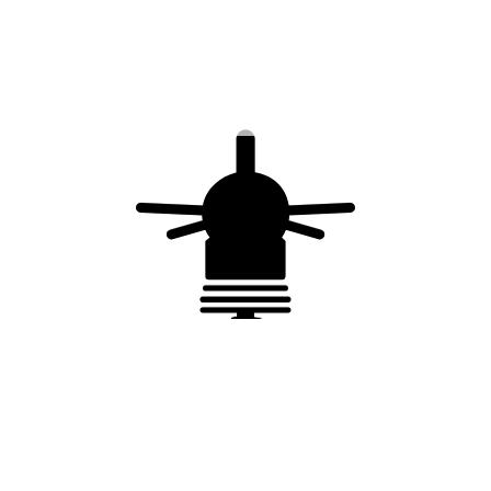
Cartouche Phase : FP T1F-275-25 (réf.
24120)
Cartouche Neutre : N/A
Fusibles intégrés
Conformité
IEC 61643-11:2011
EN 61643-11:2012+A11:2018
Conformité CE
Processus qualité ISO 9001
Vous aimerez peut-être