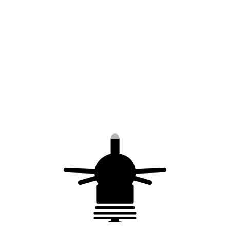
Matière : acier inoxydable 316L
Fixation : bague de serrage en acier
inoxydable
Surélévation des hampes de paratonnerres
en assemblant les mâts rallonges entre eux
Hauteur maximale atteignable : 7,40 m
(emboitement des mâts et paratonnerre
inclus)
Existe aussi en
inox 304L
Conformité
NF EN 62561-2
Eurocode 1