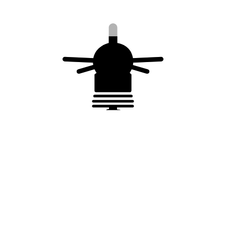
France Paratonnerres
9 rue Columbia – Parc Ester Technopole
87068 Limoges – FRANCE
+33 5 55 57 52 53
contact@france-paratonnerres.com
Inscrivez-vous à notre
newsletter