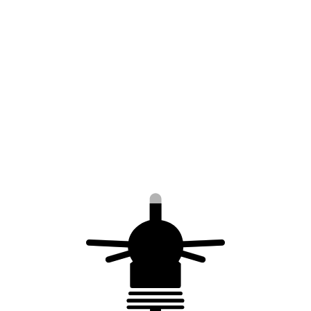
rapport à la
concurrence (sur
10)
Valeur sélectionnée :
0
Quels sont nos points forts ?
Quelles pistes d'amélioration suggérez-
vous ?
Quelle est votre perception de la société
France Paratonnerres ?