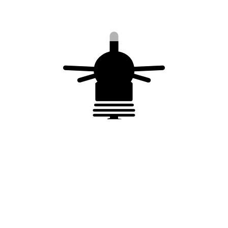
Vous aimerez peut-être aussi…
Trépied à boulonner en acier
galvanisé