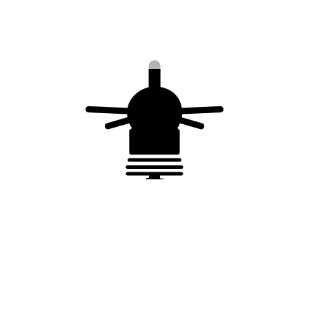
Caractéristiques du produit :
Poids : 137 kg
Empattement : 2,5 x 2,4 m
Matière : acier galvanisé
Hauteur max. hampe + mâts : 8 m
Vous aimerez peut-être
aussi…