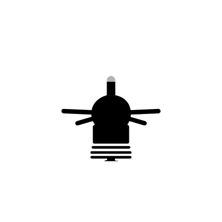
Caractéristiques du produit
Matière : aluminium
Dimensions : 185 mm
Diamètre : 25 mm
Poids : 142 g
Conformité
NF EN 62561-1
Vous aimerez peut-être
aussi…