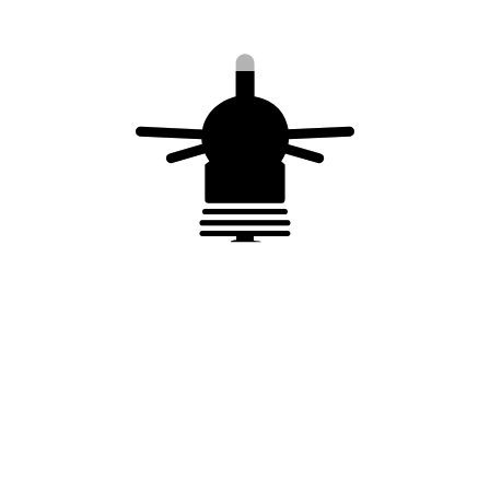
Vous aimerez peut-être aussi…
Shunt de cuivre étamé – 50 cm