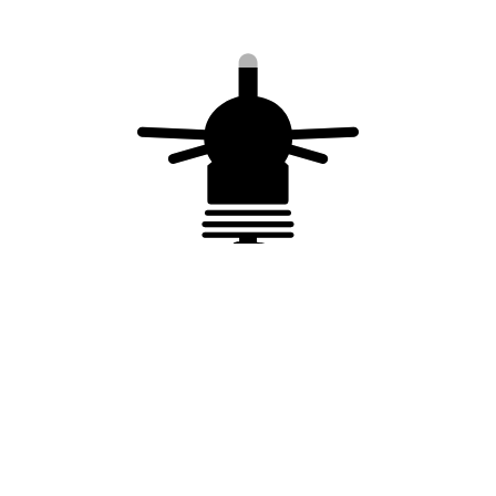
Joint de contrôle
Regard de visite en
de prise de terre
béton