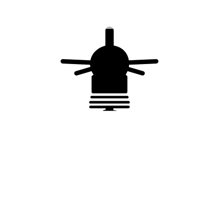
Conformité
IEC 61643-11:2011
EN 61643-11:2012+A11:2018
Conformité CE
Processus qualité ISO 9001
Vous aimerez peut-être
aussi…