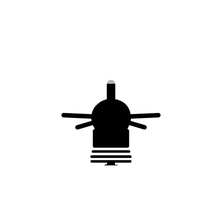
Vous aimerez peut-être
aussi…
Rivet pop pour
Clip de fixation du
gamme de fixation
conducteur plat sur
du conducteur –
bardage métallique
cuivre – L = 9,5 mm
– inox 304 L