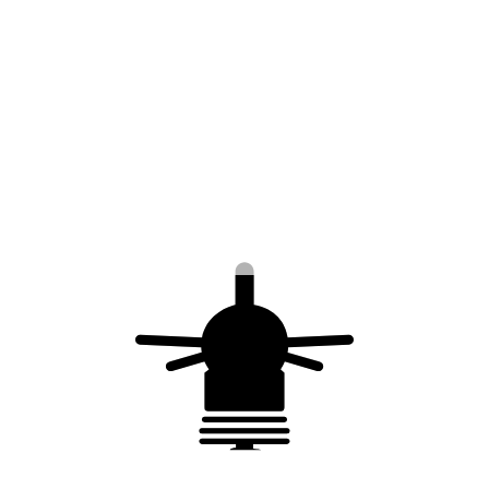
1er mât rallonge
Conformité :
NF EN 62561-1
Vous aimerez peut-être
aussi…