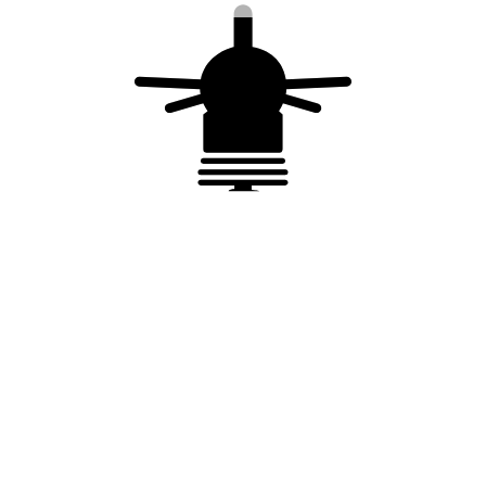
Réf. 16106
Vous aimerez peut-être
aussi…
Manchon
Piquet de terre – ø
d’accouplement
15 mm – L = 2 m –
pour piquet de
inox
terre – ø 15 mm