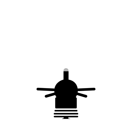
Caractéristiques du produit
Résultat du test affiché sur écran LCD
Fourni avec 2 câbles de connexion de 1 m
1 boitier permet de tester plusieurs
paratonnerres
Alimentation par 3 piles AAA 1,5V
Ne fonctionne qu’avec la gamme
IONIFLASH
MACH®
NG
Conformité
Processus qualité ISO 9001
Conformité CE