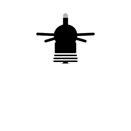
Vous aimerez peut-être aussi…
Conducteur de descente en cuivre
P
étamé – plat – 30 x 2 mm – 60 mm²