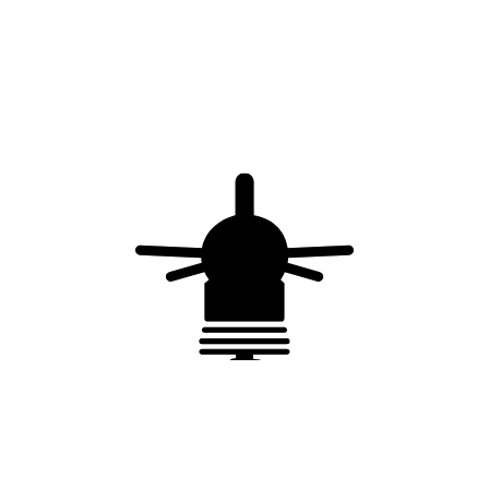
Parafoudre Type 2 Triphasé – In 20 kA – Uc 300 V –
Up 1,5 kV – fusibles intégrés