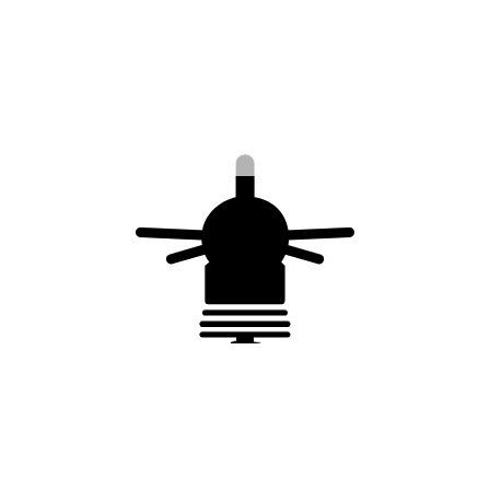
Rechercher
Articles récents
Est-ce obligatoire d’avoir un paratonnerre en France ?
Quels sont les différents types de paratonnerres ?
Quelle est la différence entre un paratonnerre et un
parafoudre ?
Comment installer un Paratonnerre à Dispositif
d’Amorçage ?
Commentaires récents
Aucun commentaire à afficher.