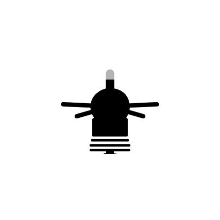
Rechercher
Articles récents
Est-ce obligatoire d’avoir un paratonnerre en France ?
Quels sont les différents types de paratonnerres ?
Quelle est la différence entre un paratonnerre et un
parafoudre ?
Comment installer un Paratonnerre à Dispositif
d’Amorçage ?
Commentaires récents
Aucun commentaire à afficher.